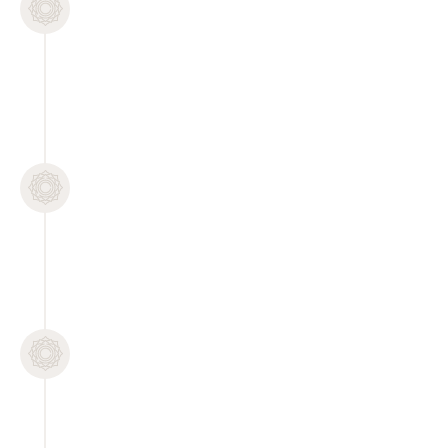
SAGRADO
Sexualidad sagrada en la mujer.
Clase 5
ACTIVAR LA LUZ
Magnetismo y polaridad femenina
Clase 6
EL RITUAL DE LA DIOSA
Eres sagrada, eres divina.