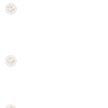
ABRIÉNDONOS A SENTIR
LIBERANDO EL PASADO
¿Te extrañas? Es momento de
volver a casa.
Clase 3
LOS SENOS Y LA VÍA DEL
PLACER
Abre tu corazon a traves del
placer. Masaje de senos.
Clase 4
EL YONI: PORTAL