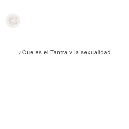
Clase 7
DIOSA ALQUÍMICA
Tu cuerpo es tu rezo sagrado.
¿Que es el Tantra y la sexualidad
consciente para mujeres? Te invito a
descubrirlo a través de estos 7 encuentros
online.
INSCRIBETE AQUÍ
Con un 50% de descuento por tiempo
limitado