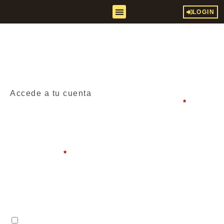
LOGIN
Accede a tu cuenta
Nombre de usuario o correo electrónico
*
Contraseña
*
Recuérdame